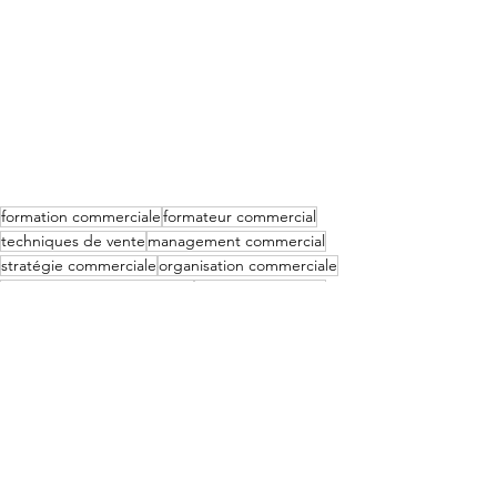
formation commerciale
formateur commercial
techniques de vente
management commercial
stratégie commerciale
organisation commerciale
formateur commercial BtoB
relancer les ventes
motivation des équipes commeriales
formateur commercial à Limoges
formateur commercial à Brive
formateur commercial à guéret
formateur commercial à Angoulême
formateur commercial à Bordeaux
Management
Formation commerciale