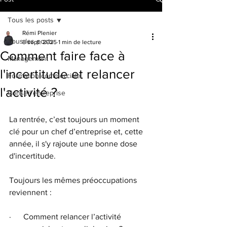
Tous les posts
Rémi Plenier
Tous les posts
8 sept. 2025
1 min de lecture
Comment faire face à
Management
l'incertitude et relancer
Formation commerciale
l'activité ?
Conseil entreprise
La rentrée, c’est toujours un moment 
clé pour un chef d’entreprise et, cette 
année, il s'y rajoute une bonne dose 
d'incertitude.
Toujours les mêmes préoccupations 
reviennent :
·      Comment relancer l’activité 