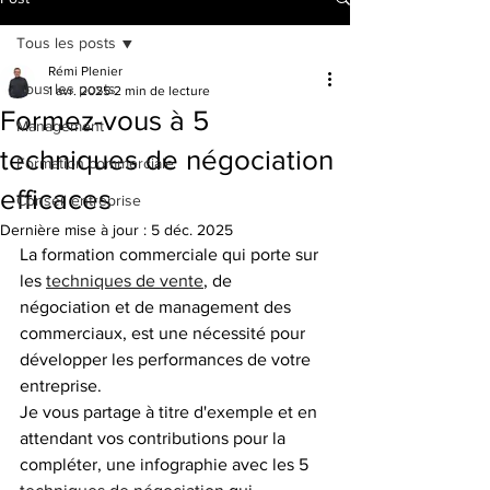
Tous les posts
Rémi Plenier
Tous les posts
1 avr. 2025
2 min de lecture
Formez-vous à 5
Management
techniques de négociation
Formation commerciale
efficaces
Conseil entreprise
Dernière mise à jour :
5 déc. 2025
La formation commerciale qui porte sur 
les 
techniques de vente
, de 
négociation et de management des 
commerciaux, est une nécessité pour 
développer les performances de votre 
entreprise.
Je vous partage à titre d'exemple et en 
attendant vos contributions pour la 
compléter, une infographie avec les 5 