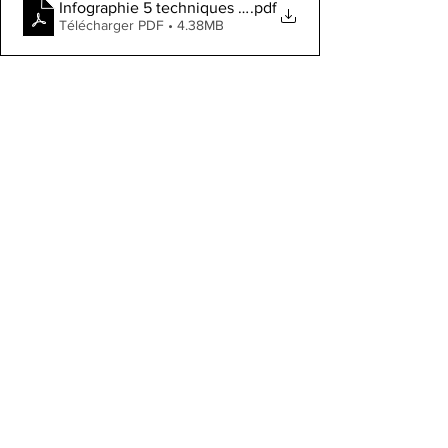
Infographie 5 techniques de négociation infaillibles
.pdf
Télécharger PDF • 4.38MB
formation commerciale
management commercial
technique de vente
spin selling
storytelling
écoute active
reformulation