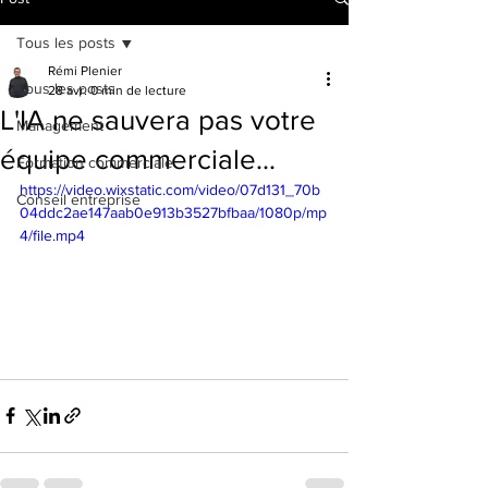
Tous les posts
Rémi Plenier
Tous les posts
28 avr.
0 min de lecture
L'IA ne sauvera pas votre
Management
équipe commerciale...
Formation commerciale
https://video.wixstatic.com/video/07d131_70b
Conseil entreprise
04ddc2ae147aab0e913b3527bfbaa/1080p/mp
4/file.mp4