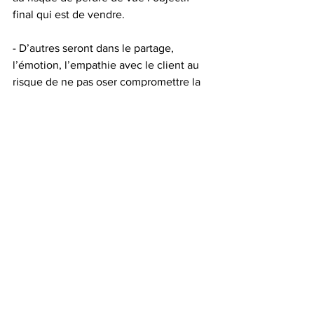
final qui est de vendre.
- D’autres seront dans le partage, 
l’émotion, l’empathie avec le client au 
risque de ne pas oser compromettre la 
bonne relation avec le prospect à cause 
d’un vulgaire bon de commande…
- Le coaching doit démontrer une 
certaine confiance dans le collaborateur 
puisque les accompagnements, 
conseils et bilans sont réalisés à 
intervalles réguliers mais que entre 
deux le commercial retrouve une 
certaine autonomie et 
responsabilisation. Par ailleurs bien 
coacher c’est faire prendre conscience 
au commercial de ses ressources, croire 