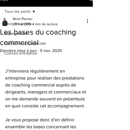
Tous les posts
Rémi Plenier
Tous les posts
23 mai 2019
4 min de lecture
Les bases du coaching
Management
commercial
Formation commerciale
Dernière mise à jour :
5 nov. 2025
Conseil entreprise
J’interviens régulièrement en 
entreprise pour réaliser des prestations 
de coaching commercial auprès de 
dirigeants, managers et commerciaux et 
on me demande souvent en préambule 
en quoi consiste cet accompagnement.
Je vous propose donc d’en définir 
ensemble les bases concernant les 