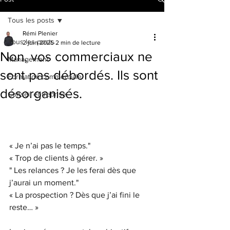
Tous les posts
Rémi Plenier
Tous les posts
2 juin 2025
2 min de lecture
Non, vos commerciaux ne
Management
sont pas débordés. Ils sont
Formation commerciale
désorganisés.
Conseil entreprise
« Je n’ai pas le temps."
« Trop de clients à gérer. »
" Les relances ? Je les ferai dès que 
j’aurai un moment."
« La prospection ? Dès que j’ai fini le 
reste… »