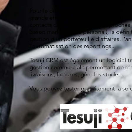
Pour le développement commercial l'ap
grande efficacité grâce au ciblage des 
contacts commerciaux (des approches 
based marketing ou persona ), la définiti
gestion d'un portefeuille d'affaires, l'a
l'automatisation des reportings...
Tesuji CRM est également un logiciel tr
gestion commerciale permettant de ré
livraisons, factures, gère les stocks...
Vous pouvez
tester gratuitement la sol