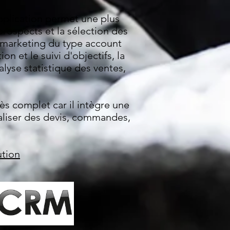
plication permet une plus
prospects et la sélection des
marketing du type account
on et le suivi d'objectifs, la
nalyse statistique des ventes,
ès complet car il intègre une
aliser des devis, commandes,
ution