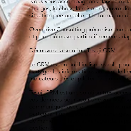
Nous vous accompagnons dans la rédac
charges, le choix, la mise en oeuvre de
situation personnelle et la formation de
Overdrive Consulting préconise une ap
et peu coûteuse, particulièrement ada
Découvrez la solution Tesuji CRM
Le CRM est un outil indispensable pour g
partager les informations au sein de l'en
indicateurs clés et piloter l'action com
Tesuji CRM est une solution très acces
vos données pour avoir une vue 360° sur
communiquer avec eux (téléphone, maili
partageant une trace de vos échanges, t
de manière collaborative (agenda, rapp
gestion de projet ...)