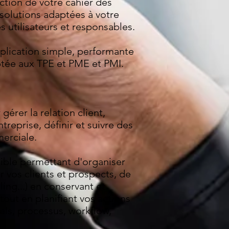
tion de votre cahier des
 solutions adaptées à votre
s utilisateurs et responsables.
plication simple, performante
ptée aux TPE et PME et PMI.
érer la relation client,
treprise, définir et suivre des
merciale.
sible permettant d'organiser
 vos clients et prospects, de
ng...) en conservant et
out en planifiant vos actions
els, processus, workflow,