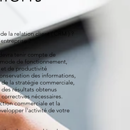
 la relation client ( CRM ) ?
'entreprise ?
devra tenir compte de
on mode de fonctionnement,
é et de productivité
onservation des informations,
e de la stratégie commerciale,
 des résultats obtenus
 correctives nécessaires.
ction commerciale et la
velopper l'activité de votre