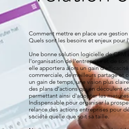
Comment mettre en place une gestion de
Quels sont les besoins et enjeux pour l
Une bonne solution logicielle de CRM 
l'organisation de l'entreprise et de s
elle apportera alors un gain d'efficacit
commerciale, de meilleurs partage et c
un gain de temps, une vision plus clair
des plans d'actions qui en découlent et
permettant ainsi d'adopter les mesures
Indispensable pour organiser la prospe
relance des actions entreprises pour dé
société quelle que soit sa taille.