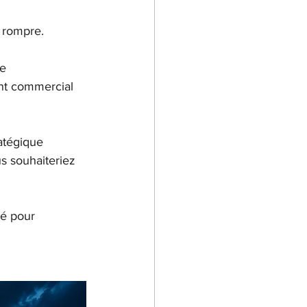
 rompre.
e 
nt commercial 
atégique 
s souhaiteriez 
é pour 