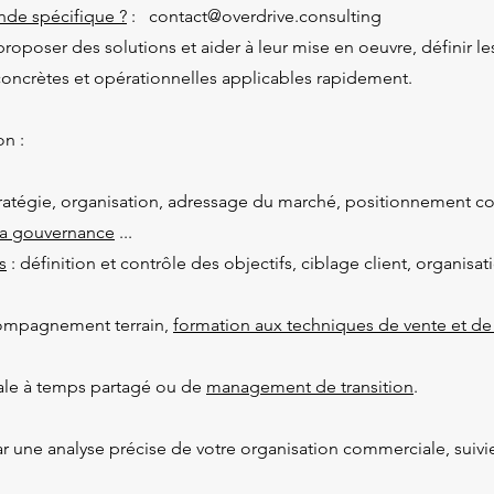
de spécifique ?
: contact@overdrive.consulting
, proposer des solutions et aider à leur mise en oeuvre, définir 
concrètes et opérationnelles applicables rapidement.
n :
tratégie, organisation, adressage du marché, positionnement co
a gouvernance
...
s
: définition et contrôle des objectifs, ciblage client, organisa
compagnement terrain,
formation aux techniques de vente et de
iale à temps partagé ou de
management de transition
.
e analyse précise de votre organisation commerciale, suivie d