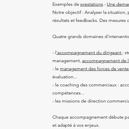
Exemples de
prestations
-
Une deman
Notre objectif : Analyser la situation
résultats et feedbacks. Des mesures 
Quatre grands domaines d'interventio
- l
'accompagnement du dirigeant
: s
management,
accompagnement de l
- le
management des forces de vente
évaluation...
- le coaching des commerciaux : ac
compétences...
- les missions de direction commerc
Chaque accompagnement débute par un
et adapté à vos enjeux.