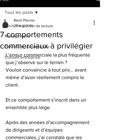
Tous les posts
Rémi Plenier
Tous les posts
27 mai
2 min de lecture
7 comportements
Management
commerciaux à privilégier
Formation commerciale
L’erreur commerciale la plus fréquente 
Conseil entreprise
que j’observe sur le terrain ?
Vouloir convaincre à tout prix… avant 
même d’avoir réellement compris le 
client. 
Et ce comportement s’inscrit dans un 
ensemble plus large.
Après des années d’accompagnement 
de dirigeants et d’équipes 
commerciales, j’ai constaté que les 