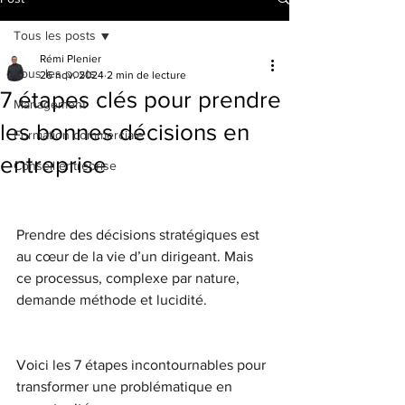
Tous les posts
Rémi Plenier
Tous les posts
26 nov. 2024
2 min de lecture
7 étapes clés pour prendre
Management
les bonnes décisions en
Formation commerciale
entreprise
Conseil entreprise
Prendre des décisions stratégiques est 
au cœur de la vie d’un dirigeant. Mais 
ce processus, complexe par nature, 
demande méthode et lucidité. 
Voici les 7 étapes incontournables pour 
transformer une problématique en 