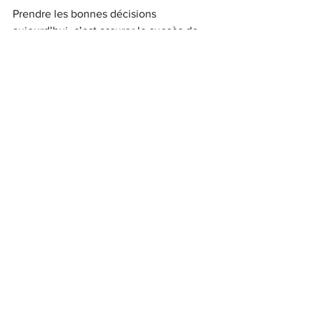
Prendre les bonnes décisions 
aujourd’hui, c’est assurer le succès de 
demain.
entreprise
chef d'entreprise
accompagnement
conseil
consultant
Conseil entreprise