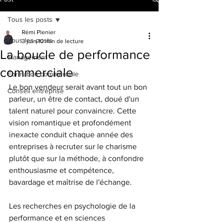
Tous les posts
Rémi Plenier
Tous les posts
3 juin
10 min de lecture
La boucle de performance
Management
commerciale
Formation commerciale
Le bon vendeur serait avant tout un bon 
Conseil entreprise
parleur, un être de contact, doué d'un 
talent naturel pour convaincre. Cette 
vision romantique et profondément 
inexacte conduit chaque année des 
entreprises à recruter sur le charisme 
plutôt que sur la méthode, à confondre 
enthousiasme et compétence, 
bavardage et maîtrise de l'échange.
Les recherches en psychologie de la 
performance et en sciences 