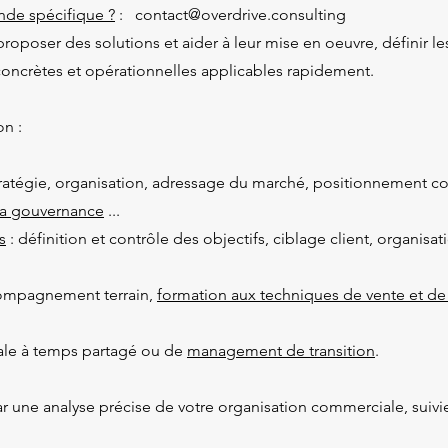
de spécifique ?
: contact@overdrive.consulting
, proposer des solutions et aider à leur mise en oeuvre, définir 
concrètes et opérationnelles applicables rapidement.
n :
tratégie, organisation, adressage du marché, positionnement co
a gouvernance
...
s
: définition et contrôle des objectifs, ciblage client, organisa
compagnement terrain,
formation aux techniques de vente et de
iale à temps partagé ou de
management de transition
.
e analyse précise de votre organisation commerciale, suivie d