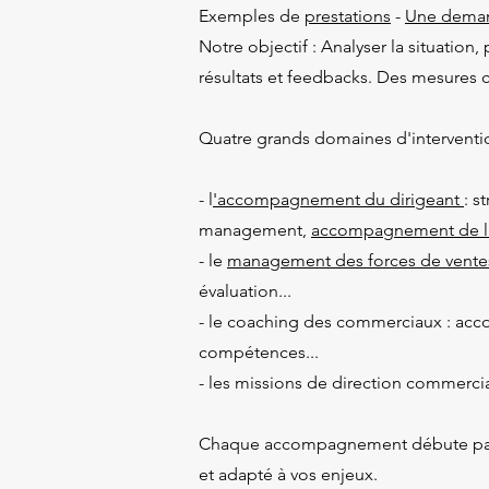
Exemples de
prestations
-
Une deman
Notre objectif : Analyser la situation
résultats et feedbacks. Des mesures 
Quatre grands domaines d'interventio
- l
'accompagnement du dirigeant
: s
management,
accompagnement de l
- le
management des forces de vente
évaluation...
- le coaching des commerciaux : ac
compétences...
- les missions de direction commerc
Chaque accompagnement débute par un
et adapté à vos enjeux.