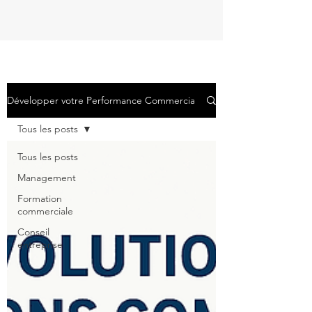
Développer votre Performance Commerciale
Tous les posts
Tous les posts
Management
Formation
commerciale
Conseil
entreprise