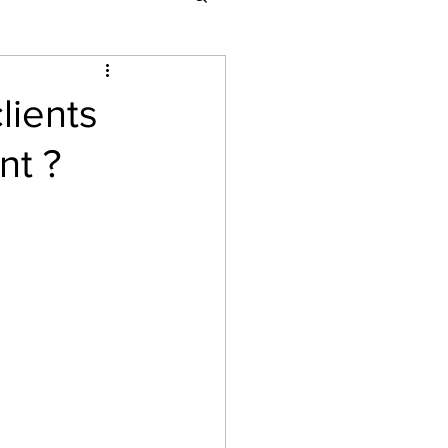
ients
nt ?