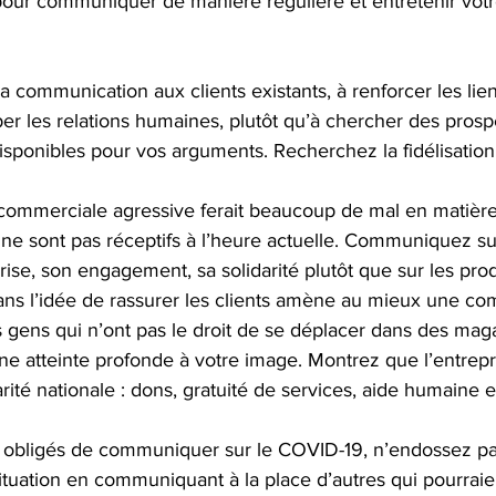
pour communiquer de manière régulière et entretenir votre
r sa communication aux clients existants, à renforcer les lie
per les relations humaines, plutôt qu’à chercher des prosp
isponibles pour vos arguments. Recherchez la fidélisation
commerciale agressive ferait beaucoup de mal en matièr
 ne sont pas réceptifs à l’heure actuelle. Communiquez sur
rise, son engagement, sa solidarité plutôt que sur les prod
s l’idée de rassurer les clients amène au mieux une co
 gens qui n’ont pas le droit de se déplacer dans des maga
ne atteinte profonde à votre image. Montrez que l’entrepr
té nationale : dons, gratuité de services, aide humaine e
as obligés de communiquer sur le COVID-19, n’endossez pa
situation en communiquant à la place d’autres qui pourraien