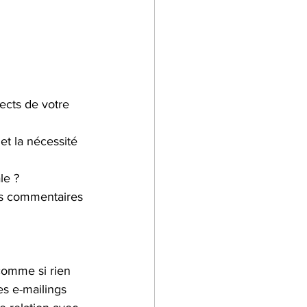
pects de votre 
et la nécessité 
le ?
vos commentaires 
comme si rien 
es e-mailings 