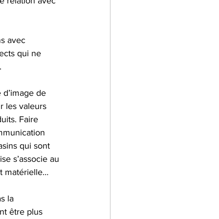
 relation avec 
ns avec 
ects qui ne 
.
e d’image de 
 les valeurs 
uits. Faire 
mmunication 
sins qui sont 
ise s’associe au 
t matérielle…
s la 
t être plus 