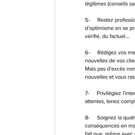
légitimes (conseils s
5-     Restez profess
d’optimisme en se pro
vérifié, du factuel…
6-     Rédigez vos m
nouvelles de vos clie
Mais pas d’excès non 
nouvelles et vous ras
7-     Privilégiez l’in
attentes, tenez comp
8-     Soignez la qua
conséquences en mati
fait que, même avec d