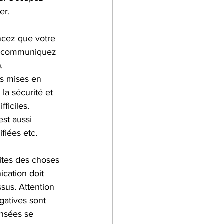
er.
ncez que votre 
a), communiquez 
. 
s mises en 
a sécurité et 
ficiles. 
est aussi 
fiées etc.
ites des choses 
cation doit 
sus. Attention 
gatives sont 
ensées se 