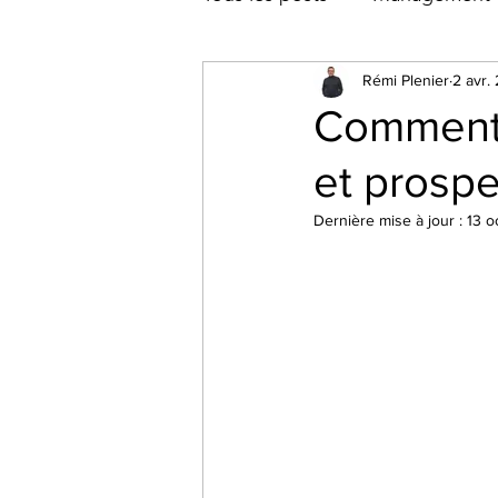
Rémi Plenier
2 avr.
Comment 
et prospe
Dernière mise à jour :
13 o