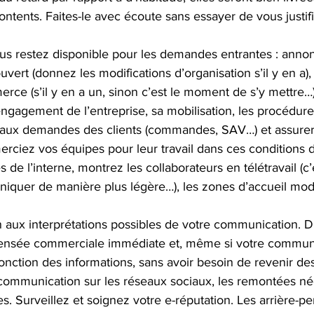
ntents. Faites-le avec écoute sans essayer de vous justifi
ous restez disponible pour les demandes entrantes : anno
uvert (donnez les modifications d’organisation s’il y en 
erce (s’il y en a un, sinon c’est le moment de s’y mettre…)
gagement de l’entreprise, sa mobilisation, les procédure
aux demandes des clients (commandes, SAV…) et assurer l
rciez vos équipes pour leur travail dans ces conditions dif
de l’interne, montrez les collaborateurs en télétravail (c’
iquer de manière plus légère…), les zones d’accueil modi
n aux interprétations possibles de votre communication. D
-pensée commerciale immédiate et, même si votre communi
fonction des informations, sans avoir besoin de revenir des
communication sur les réseaux sociaux, les remontées né
. Surveillez et soignez votre e-réputation. Les arrière-p