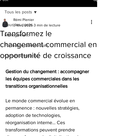
Tous les posts
Rémi Plenier
Tous les posts
3 févr. 2025
3 min de lecture
Transformez le
Management
changement commercial en
Formation commerciale
opportunité de croissance
Conseil entreprise
Gestion du changement : accompagner 
les équipes commerciales dans les 
transitions organisationnelles
Le monde commercial évolue en 
permanence : nouvelles stratégies, 
adoption de technologies, 
réorganisation interne… Ces 
transformations peuvent prendre 