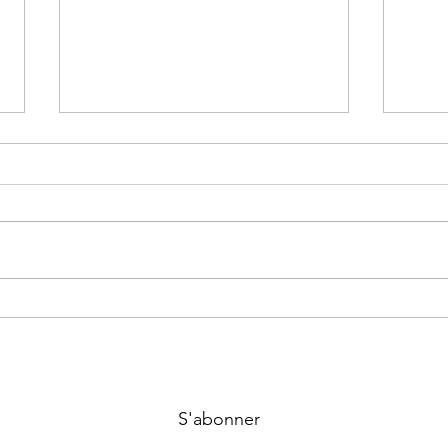
Le senior advisor, une aide
Est-
extérieure pour gérer et
remp
développer l'entreprise
S'abonner