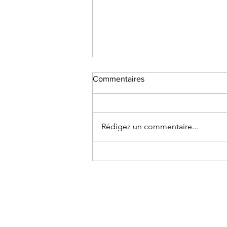
Commentaires
Rédigez un commentaire...
Erreur N°2 : croire que la
négociation commence sur le
prix...