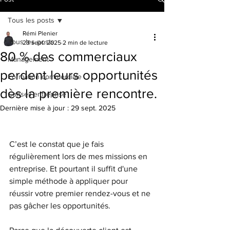
Tous les posts
Rémi Plenier
Tous les posts
23 sept. 2025
2 min de lecture
80 % des commerciaux
Management
perdent leurs opportunités
Formation commerciale
dès la première rencontre.
Conseil entreprise
Dernière mise à jour :
29 sept. 2025
C’est le constat que je fais 
régulièrement lors de mes missions en 
entreprise. Et pourtant il suffit d'une 
simple méthode à appliquer pour 
réussir votre premier rendez-vous et ne 
pas gâcher les opportunités.