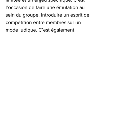
l’occasion de faire une émulation au 
sein du groupe, introduire un esprit de 
compétition entre membres sur un 
mode ludique. C’est également 
l’occasion de reconnaitre l’activité et 
l’attitude de certains, au-delà des 
résultats purement financiers (par 
exemple un cadeau à celui ou celle qui 
prend le plus de rdv aujourd’hui sur une 
opération de phoning), ou de fédérer 
des groupes (par exemple un cadeau à 
l’équipe régionale qui remporte le 
meilleur résultat).
Il manque sûrement beaucoup de 
choses, le sujet étant particulièrement 
vaste, aussi (pour des raisons plutôt 
formelles j’avais voulu m’en tenir à 10 