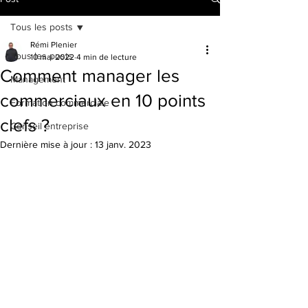
Tous les posts
Rémi Plenier
Tous les posts
10 mai 2022
4 min de lecture
Comment manager les
Management
commerciaux en 10 points
Formation commerciale
clefs ?
Conseil entreprise
Dernière mise à jour :
13 janv. 2023