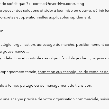
de spécifique ?
: contact@overdrive.consulting
, proposer des solutions et aider à leur mise en oeuvre, définir 
concrètes et opérationnelles applicables rapidement.
n :
tratégie, organisation, adressage du marché, positionnement co
a gouvernance
...
s
: définition et contrôle des objectifs, ciblage client, organisa
compagnement terrain,
formation aux techniques de vente et de
iale à temps partagé ou de
management de transition
.
e analyse précise de votre organisation commerciale, suivie d