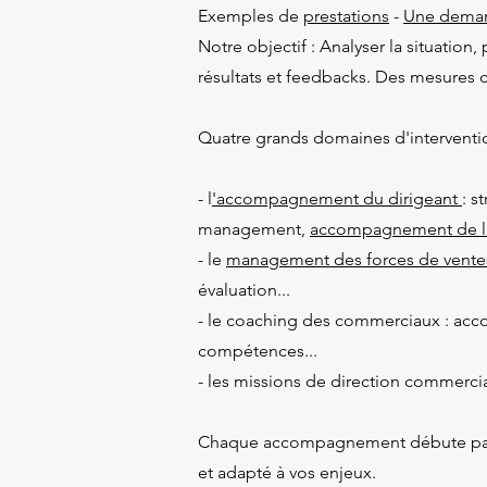
Exemples de
prestations
-
Une deman
Notre objectif : Analyser la situation
résultats et feedbacks. Des mesures 
Quatre grands domaines d'interventio
- l
'accompagnement du dirigeant
: s
management,
accompagnement de l
- le
management des forces de vente
évaluation...
- le coaching des commerciaux : ac
compétences...
- les missions de direction commerc
Chaque accompagnement débute par un
et adapté à vos enjeux.