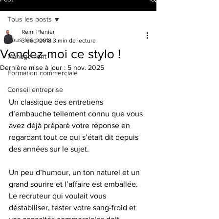
Tous les posts
Rémi Plenier
Tous les posts
3 déc. 2018
3 min de lecture
Vendez-moi ce stylo !
Management
Dernière mise à jour :
5 nov. 2025
Formation commerciale
Conseil entreprise
Un classique des entretiens 
d’embauche tellement connu que vous 
avez déjà préparé votre réponse en 
regardant tout ce qui s’était dit depuis 
des années sur le sujet. 
Un peu d’humour, un ton naturel et un 
grand sourire et l’affaire est emballée. 
Le recruteur qui voulait vous 
déstabiliser, tester votre sang-froid et 