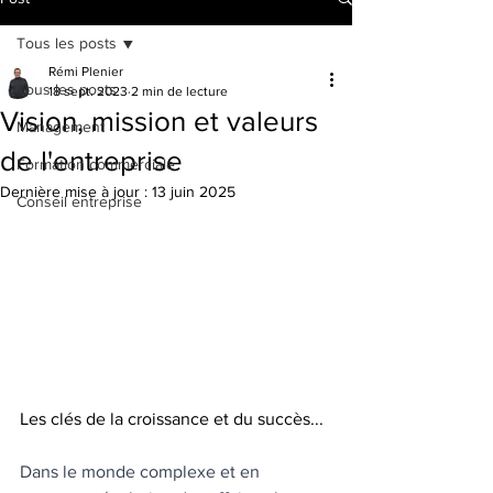
Tous les posts
Rémi Plenier
Tous les posts
18 sept. 2023
2 min de lecture
Vision, mission et valeurs
Management
de l'entreprise
Formation commerciale
Dernière mise à jour :
13 juin 2025
Conseil entreprise
Les clés de la croissance et du succès...
Dans le monde complexe et en 