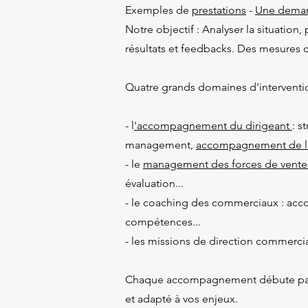
Exemples de
prestations
-
Une deman
Notre objectif : Analyser la situation
résultats et feedbacks. Des mesures 
Quatre grands domaines d'interventio
- l
'accompagnement du dirigeant
: s
management,
accompagnement de l
- le
management des forces de vente
évaluation...
- le coaching des commerciaux : ac
compétences...
- les missions de direction commerc
Chaque accompagnement débute par un
et adapté à vos enjeux.