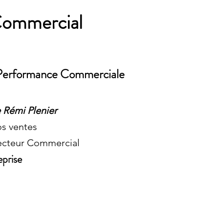
Commercial
a Performance Commerciale
 Rémi Plenier
os ventes
recteur Commercial
eprise