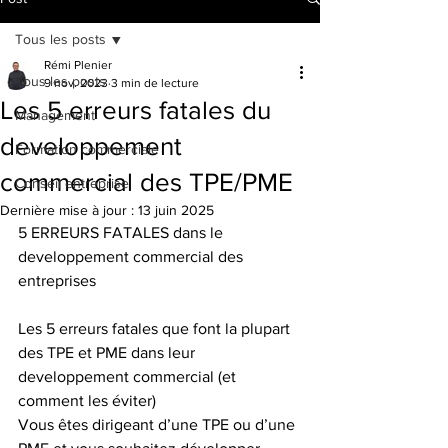
Tous les posts
Rémi Plenier
Tous les posts
9 nov. 2023
3 min de lecture
Les 5 erreurs fatales du
Management
developpement
Formation commerciale
commercial des TPE/PME
Conseil entreprise
Dernière mise à jour :
13 juin 2025
5 ERREURS FATALES dans le 
developpement commercial des 
entreprises
Les 5 erreurs fatales que font la plupart 
des TPE et PME dans leur 
developpement commercial (et 
comment les éviter)
Vous êtes dirigeant d’une TPE ou d’une 